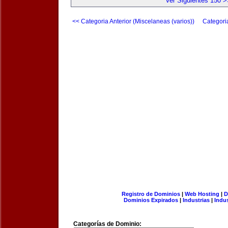
Ver Siguientes 150 >
<< Categoria Anterior (Miscelaneas (varios))
Categori
Registro de Dominios
|
Web Hosting
|
D
Dominios Expirados
|
Industrias
|
Indu
Categorías de Dominio: