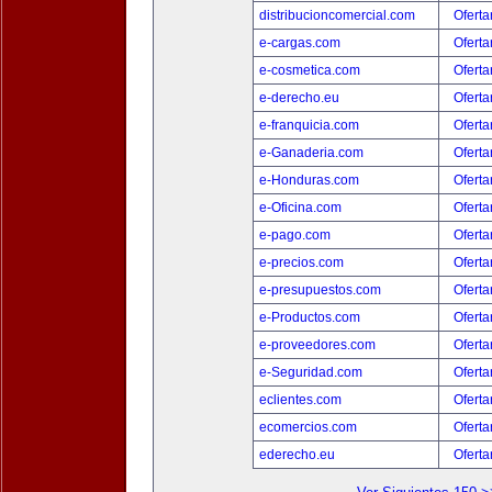
distribucioncomercial.com
Oferta
e-cargas.com
Oferta
e-cosmetica.com
Oferta
e-derecho.eu
Oferta
e-franquicia.com
Oferta
e-Ganaderia.com
Oferta
e-Honduras.com
Oferta
e-Oficina.com
Oferta
e-pago.com
Oferta
e-precios.com
Oferta
e-presupuestos.com
Oferta
e-Productos.com
Oferta
e-proveedores.com
Oferta
e-Seguridad.com
Oferta
eclientes.com
Oferta
ecomercios.com
Oferta
ederecho.eu
Oferta