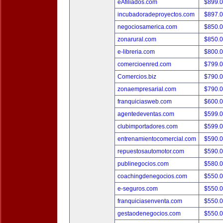
eAfiliados.com
$899.
incubadoradeproyectos.com
$897.
negociosamerica.com
$850.
zonarural.com
$850.
e-libreria.com
$800.
comercioenred.com
$799.
Comercios.biz
$790.
zonaempresarial.com
$790.
franquiciasweb.com
$600.
agentedeventas.com
$599.
clubimportadores.com
$599.
entrenamientocomercial.com
$590.
repuestosautomotor.com
$590.
publinegocios.com
$580.
coachingdenegocios.com
$550.
e-seguros.com
$550.
franquiciasenventa.com
$550.
gestaodenegocios.com
$550.