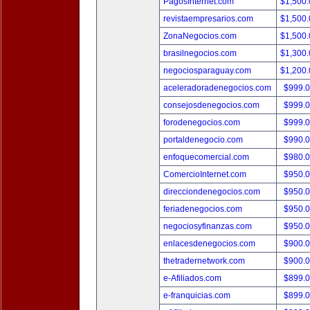
PagosInternet.com
$1,500
revistaempresarios.com
$1,500
ZonaNegocios.com
$1,500
brasilnegocios.com
$1,300
negociosparaguay.com
$1,200
aceleradoradenegocios.com
$999.
consejosdenegocios.com
$999.
forodenegocios.com
$999.
portaldenegocio.com
$990.
enfoquecomercial.com
$980.
ComercioInternet.com
$950.
direcciondenegocios.com
$950.
feriadenegocios.com
$950.
negociosyfinanzas.com
$950.
enlacesdenegocios.com
$900.
thetradernetwork.com
$900.
e-Afiliados.com
$899.
e-franquicias.com
$899.