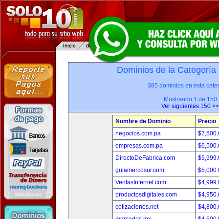
Dominios de la Categoría
385 dominios en esta categ
Mostrando 1 de 150
Ver siguientes 150 >>
Nombre de Dominio
Precio
negocios.com.pa
$7,500
empresas.com.pa
$6,500
DirectoDeFabrica.com
$5,999
guiamercosur.com
$5,000
VentasInternet.com
$4,999
productosdigitales.com
$4,950
cotizaciones.net
$4,800