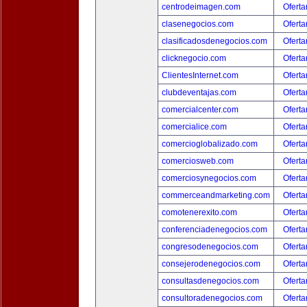
centrodeimagen.com
Oferta
clasenegocios.com
Oferta
clasificadosdenegocios.com
Oferta
clicknegocio.com
Oferta
ClientesInternet.com
Oferta
clubdeventajas.com
Oferta
comercialcenter.com
Oferta
comercialice.com
Oferta
comercioglobalizado.com
Oferta
comerciosweb.com
Oferta
comerciosynegocios.com
Oferta
commerceandmarketing.com
Oferta
comotenerexito.com
Oferta
conferenciadenegocios.com
Oferta
congresodenegocios.com
Oferta
consejerodenegocios.com
Oferta
consultasdenegocios.com
Oferta
consultoradenegocios.com
Oferta