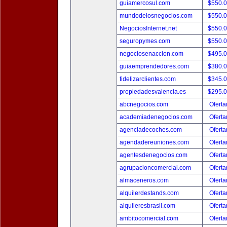
guiamercosul.com
$550.
mundodelosnegocios.com
$550.
NegociosInternet.net
$550.
seguropymes.com
$550.
negociosenaccion.com
$495.
guiaemprendedores.com
$380.
fidelizarclientes.com
$345.
propiedadesvalencia.es
$295.
abcnegocios.com
Oferta
academiadenegocios.com
Oferta
agenciadecoches.com
Oferta
agendadereuniones.com
Oferta
agentesdenegocios.com
Oferta
agrupacioncomercial.com
Oferta
almaceneros.com
Oferta
alquilerdestands.com
Oferta
alquileresbrasil.com
Oferta
ambitocomercial.com
Oferta