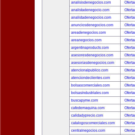
analisisdenegocios.com
Oferta
analistadenegocio.com
Oferta
analistadenegocios.com
Oferta
anunciosdenegocios.com
Oferta
areadenegocios.com
Oferta
areanegocios.com
Oferta
argentinaproducts.com
Oferta
asesoresdenegocios.com
Oferta
asesoriasdenegocios.com
Oferta
atencionalpublico.com
Oferta
atenciondeclientes.com
Oferta
bolsascomerciales.com
Oferta
bolsasindustriales.com
Oferta
buscapyme.com
Oferta
cafedemaquina.com
Oferta
calidadyprecio.com
Oferta
catalogoscomerciales.com
Oferta
centralnegocios.com
Oferta