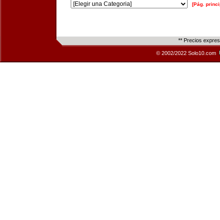
[Pág. princi
** Precios expre
© 2002/2022 Solo10.com