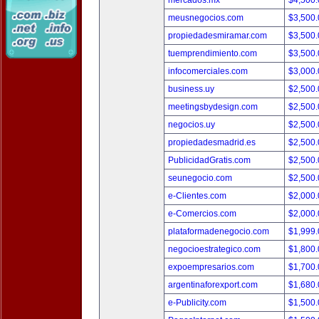
mercados.mx
$4,500
meusnegocios.com
$3,500
propiedadesmiramar.com
$3,500
tuemprendimiento.com
$3,500
infocomerciales.com
$3,000
business.uy
$2,500
meetingsbydesign.com
$2,500
negocios.uy
$2,500
propiedadesmadrid.es
$2,500
PublicidadGratis.com
$2,500
seunegocio.com
$2,500
e-Clientes.com
$2,000
e-Comercios.com
$2,000
plataformadenegocio.com
$1,999
negocioestrategico.com
$1,800
expoempresarios.com
$1,700
argentinaforexport.com
$1,680
e-Publicity.com
$1,500