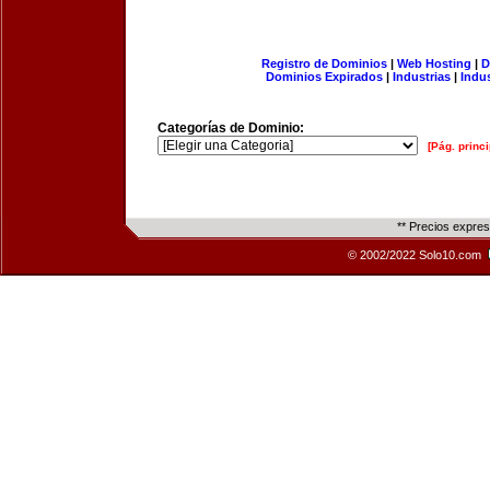
Registro de Dominios
|
Web Hosting
|
D
Dominios Expirados
|
Industrias
|
Indu
Categorías de Dominio:
[Pág. princi
** Precios expre
© 2002/2022 Solo10.com