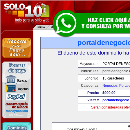
portaldenegoci
El dueño de este dominio lo ha
Mayusculas:
PORTALDENEG
Minusculas:
portaldenegocio
Longitud:
15 caracteres
Categorias:
Negocios
,
Portal
Precio:
$990.00
Visitar!
portaldenegocio
Serán consideradas ofer
R