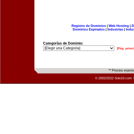
Registro de Dominios
|
Web Hosting
|
D
Dominios Expirados
|
Industrias
|
Indu
Categorías de Dominio:
[Pág. princi
** Precios expre
© 2002/2022 Solo10.com