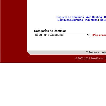
Registro de Dominios
|
Web Hosting
|
D
Dominios Expirados
|
Industrias
|
Indu
Categorías de Dominio:
[Pág. princi
** Precios expre
© 2002/2022 Solo10.com