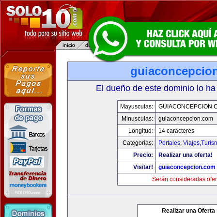
guiaconcepcio
El dueño de este dominio lo ha
Mayusculas:
GUIACONCEPCION.
Minusculas:
guiaconcepcion.com
Longitud:
14 caracteres
Categorias:
Portales
,
Viajes,Turi
Precio:
Realizar una oferta!
Visitar!
guiaconcepcion.com
Serán consideradas ofer
Realizar una Oferta