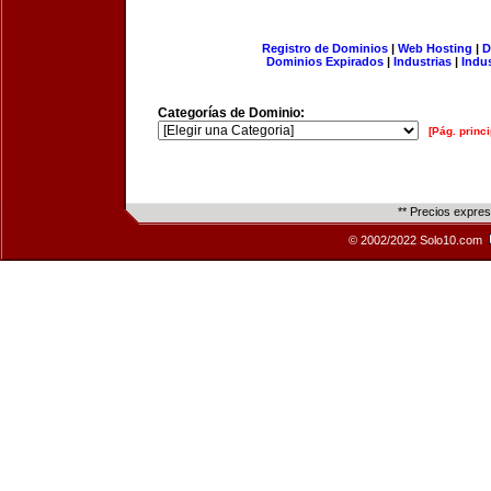
Registro de Dominios
|
Web Hosting
|
D
Dominios Expirados
|
Industrias
|
Indu
Categorías de Dominio:
[Pág. princi
** Precios expre
© 2002/2022 Solo10.com