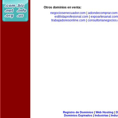
Otros dominios en venta:
negociosenecuador.com
|
adondecomprar.com
estilistaprofesional.com
|
expoartesanal.com
trabajadoresonline.com
|
consultorianegocios
Registro de Dominios
|
Web Hosting
|
D
Dominios Expirados
|
Industrias
|
Indu