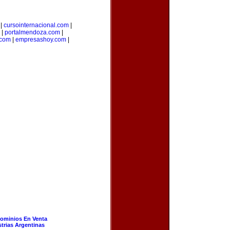
|
cursointernacional.com
|
|
portalmendoza.com
|
.com
|
empresashoy.com
|
ominios En Venta
strias Argentinas