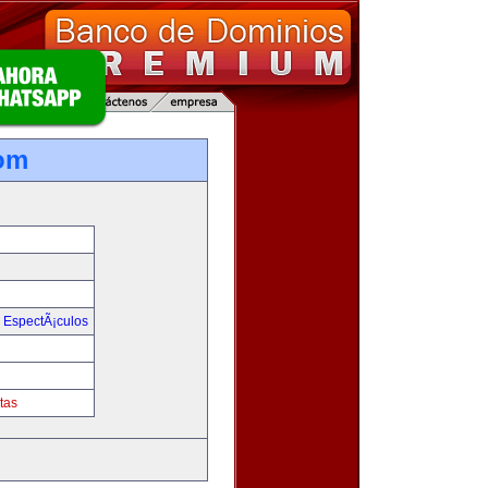
om
y EspectÃ¡culos
tas