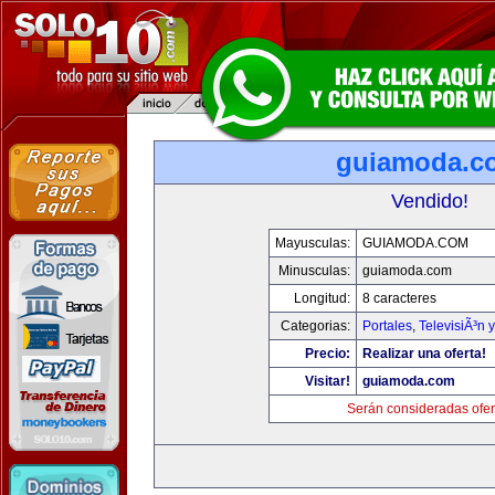
guiamoda.c
Vendido!
Mayusculas:
GUIAMODA.COM
Minusculas:
guiamoda.com
Longitud:
8 caracteres
Categorias:
Portales
,
TelevisiÃ³n 
Precio:
Realizar una oferta!
Visitar!
guiamoda.com
Serán consideradas ofer