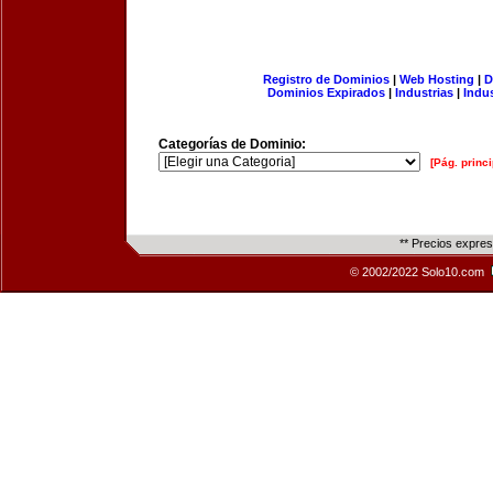
Registro de Dominios
|
Web Hosting
|
D
Dominios Expirados
|
Industrias
|
Indu
Categorías de Dominio:
[Pág. princi
** Precios expre
© 2002/2022 Solo10.com