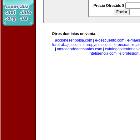
Precio Ofrecido $
Otros dominios en venta:
accionesenbolsa.com
|
e-descuento.com
|
e-maes
forotrabajos.com
|
europymes.com
|
foroecuador.co
|
mercadodeartesanias.com
|
catalogosdeofertas
inteligencia.com
|
elprofesion