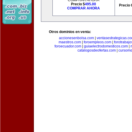
COMPRAR AHORA
Precio $
495.00
Precio 
COMPRAR AHORA
Otros dominios en venta:
accionesenbolsa.com
|
ventasestrategicas.c
maestros.com
|
foroempleos.com
|
forotrabaj
foroecuador.com
|
guiaelectrodomesticos.com
|
catalogosdeofertas.com
|
cursomo