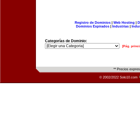
Registro de Dominios
|
Web Hosting
|
D
Dominios Expirados
|
Industrias
|
Indu
Categorías de Dominio:
[Pág. princi
** Precios expre
© 2002/2022 Solo10.com