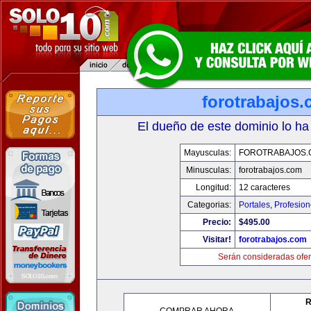
forotrabajos
El dueño de este dominio lo ha
Mayusculas:
FOROTRABAJOS.
Minusculas:
forotrabajos.com
Longitud:
12 caracteres
Categorias:
Portales
,
Profesio
Precio:
$495.00
Visitar!
forotrabajos.com
Serán consideradas ofer
R