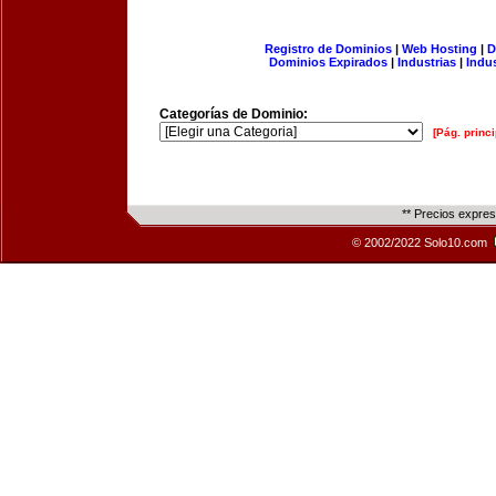
Registro de Dominios
|
Web Hosting
|
D
Dominios Expirados
|
Industrias
|
Indu
Categorías de Dominio:
[Pág. princi
** Precios expre
© 2002/2022 Solo10.com