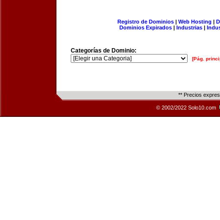
Registro de Dominios
|
Web Hosting
|
D
Dominios Expirados
|
Industrias
|
Indu
Categorías de Dominio:
[Pág. princi
** Precios expre
© 2002/2022 Solo10.com