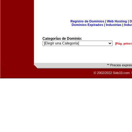
Registro de Dominios
|
Web Hosting
|
D
Dominios Expirados
|
Industrias
|
Indu
Categorías de Dominio:
[Pág. princi
** Precios expre
© 2002/2022 Solo10.com