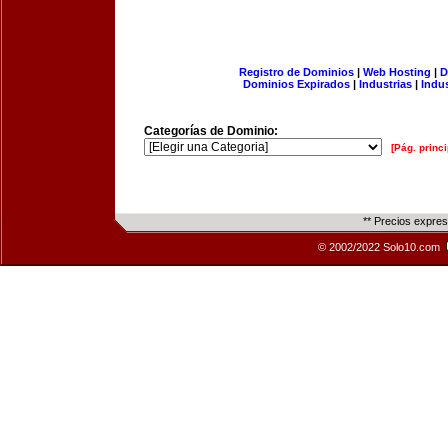
Registro de Dominios
|
Web Hosting
|
D
Dominios Expirados
|
Industrias
|
Indu
Categorías de Dominio:
[Pág. princi
** Precios expre
© 2002/2022 Solo10.com