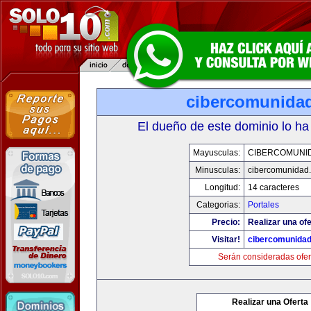
cibercomunida
El dueño de este dominio lo ha
Mayusculas:
CIBERCOMUNI
Minusculas:
cibercomunidad
Longitud:
14 caracteres
Categorias:
Portales
Precio:
Realizar una ofe
Visitar!
cibercomunida
Serán consideradas ofer
Realizar una Oferta