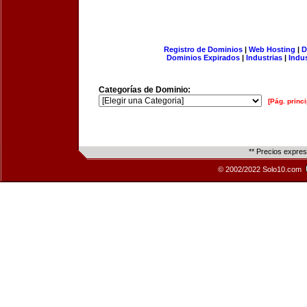
Registro de Dominios
|
Web Hosting
|
D
Dominios Expirados
|
Industrias
|
Indu
Categorías de Dominio:
[Pág. princi
** Precios expre
© 2002/2022 Solo10.com