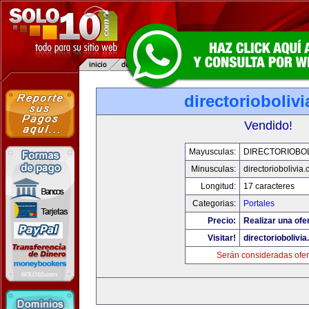
directorioboliv
Vendido!
Mayusculas:
DIRECTORIOBOL
Minusculas:
directoriobolivia
Longitud:
17 caracteres
Categorias:
Portales
Precio:
Realizar una ofer
Visitar!
directoriobolivi
Serán consideradas ofer