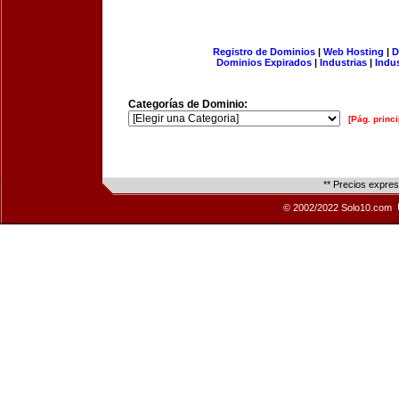
Registro de Dominios
|
Web Hosting
|
D
Dominios Expirados
|
Industrias
|
Indu
Categorías de Dominio:
[Pág. princi
** Precios expre
© 2002/2022 Solo10.com