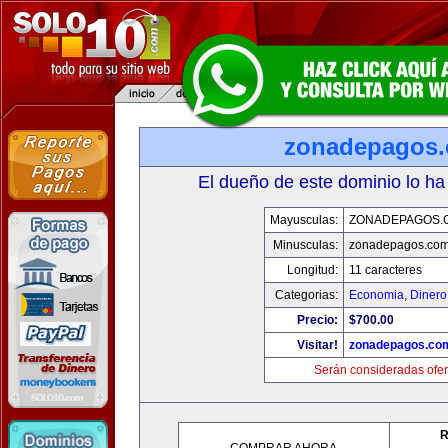
zonadepagos
El dueño de este dominio lo ha
Mayusculas:
ZONADEPAGOS.
Minusculas:
zonadepagos.co
Longitud:
11 caracteres
Categorias:
Economia, Dinero
Precio:
$700.00
Visitar!
zonadepagos.co
Serán consideradas ofer
R