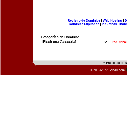
Registro de Dominios
|
Web Hosting
|
D
Dominios Expirados
|
Industrias
|
Indu
Categorías de Dominio:
[Pág. princi
** Precios expre
© 2002/2022 Solo10.com