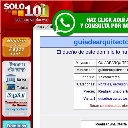
guiadearquitect
El dueño de este dominio lo ha
Mayusculas:
GUIADEARQUITE
Minusculas:
guiadearquitectos
Longitud:
17 caracteres
Categorias:
Portales
,
Profesio
Precio:
Realizar una ofert
Visitar!
guiadearquitecto
Serán consideradas ofer
Realizar una Oferta