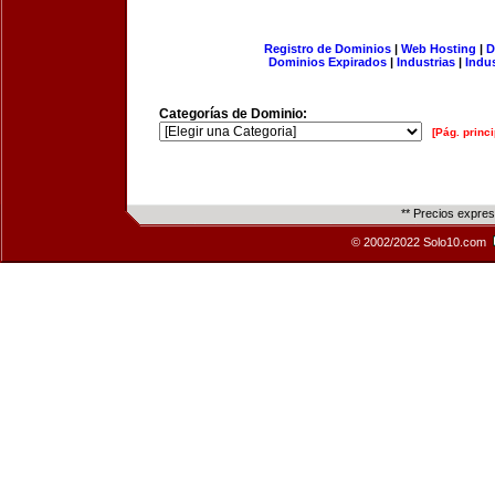
Registro de Dominios
|
Web Hosting
|
D
Dominios Expirados
|
Industrias
|
Indu
Categorías de Dominio:
[Pág. princi
** Precios expre
© 2002/2022 Solo10.com