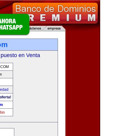
om
 puesto en Venta
.COM
m
iedad
oferta!
om
tas