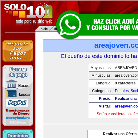
areajoven.c
El dueño de este dominio lo ha
Mayusculas:
AREAJOVEN
Minusculas:
areajoven.co
Longitud:
9 caracteres
Categorias:
Portales
,
Soc
Precio:
Realizar una 
Visitar!
areajoven.c
Serán consideradas ofer
Realizar una Oferta