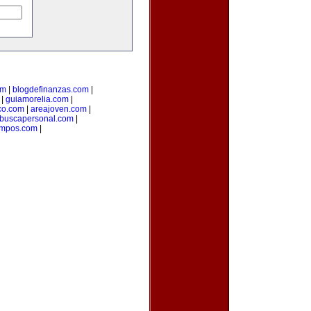
om
|
blogdefinanzas.com
|
|
guiamorelia.com
|
co.com
|
areajoven.com
|
buscapersonal.com
|
mpos.com
|