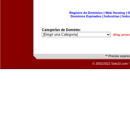
Registro de Dominios
|
Web Hosting
|
D
Dominios Expirados
|
Industrias
|
Indu
Categorías de Dominio:
[Pág. princi
** Precios expre
© 2002/2022 Solo10.com