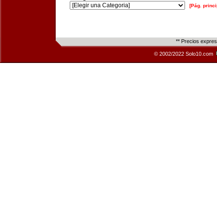
[Pág. princi
** Precios expre
© 2002/2022 Solo10.com