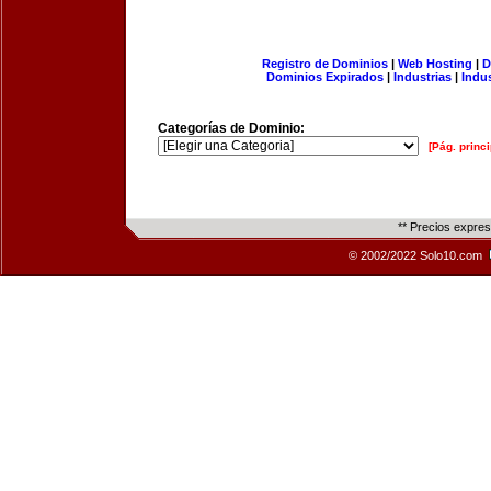
Registro de Dominios
|
Web Hosting
|
D
Dominios Expirados
|
Industrias
|
Indu
Categorías de Dominio:
[Pág. princi
** Precios expre
© 2002/2022 Solo10.com