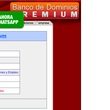
om
ones y Empleo
tas