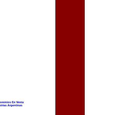
ominios En Venta
strias Argentinas