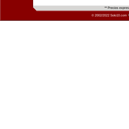
** Precios expre
© 2002/2022 Solo10.com