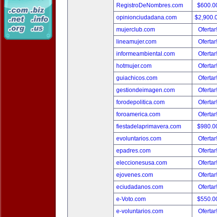
RegistroDeNombres.com
$600.0
opinionciudadana.com
$2,900.
mujerclub.com
Ofertar
lineamujer.com
Ofertar
informeambiental.com
Ofertar
hotmujer.com
Ofertar
guiachicos.com
Ofertar
gestiondeimagen.com
Ofertar
forodepolitica.com
Ofertar
foroamerica.com
Ofertar
fiestadelaprimavera.com
$980.0
evoluntarios.com
Ofertar
epadres.com
Ofertar
eleccionesusa.com
Ofertar
ejovenes.com
Ofertar
eciudadanos.com
Ofertar
e-Voto.com
$550.0
e-voluntarios.com
Ofertar