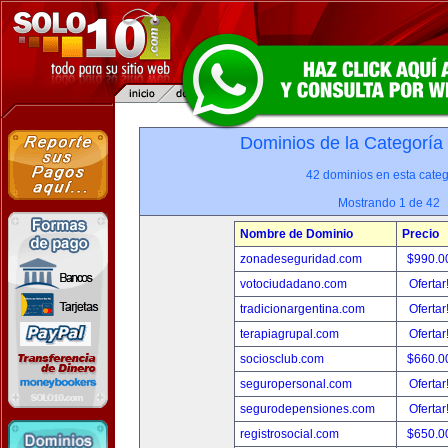
Dominios de la Categoría
42 dominios en esta categ
Mostrando 1 de 42
Nombre de Dominio
Precio
zonadeseguridad.com
$990.0
votociudadano.com
Ofertar
tradicionargentina.com
Ofertar
terapiagrupal.com
Ofertar
sociosclub.com
$660.0
seguropersonal.com
Ofertar
segurodepensiones.com
Ofertar
registrosocial.com
$650.0