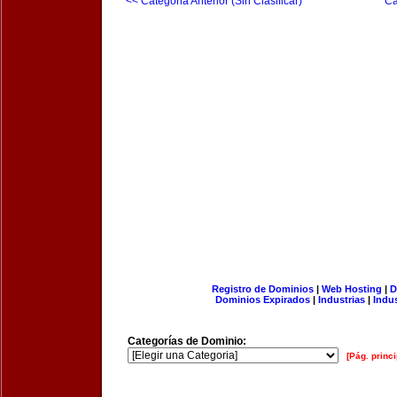
<< Categoria Anterior (Sin Clasificar)
Ca
Registro de Dominios
|
Web Hosting
|
D
Dominios Expirados
|
Industrias
|
Indu
Categorías de Dominio:
[Pág. princi