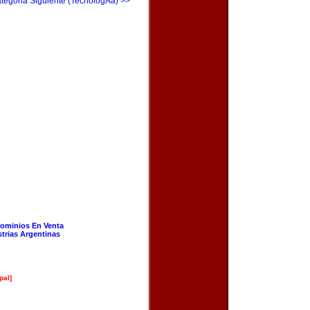
tegoria Siguiente (TecnologÃ­a) >>
ominios En Venta
strias Argentinas
pal]