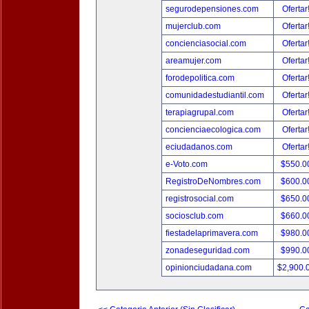
segurodepensiones.com
Ofertar
mujerclub.com
Ofertar
concienciasocial.com
Ofertar
areamujer.com
Ofertar
forodepolitica.com
Ofertar
comunidadestudiantil.com
Ofertar
terapiagrupal.com
Ofertar
concienciaecologica.com
Ofertar
eciudadanos.com
Ofertar
e-Voto.com
$550.0
RegistroDeNombres.com
$600.0
registrosocial.com
$650.0
sociosclub.com
$660.0
fiestadelaprimavera.com
$980.0
zonadeseguridad.com
$990.0
opinionciudadana.com
$2,900.