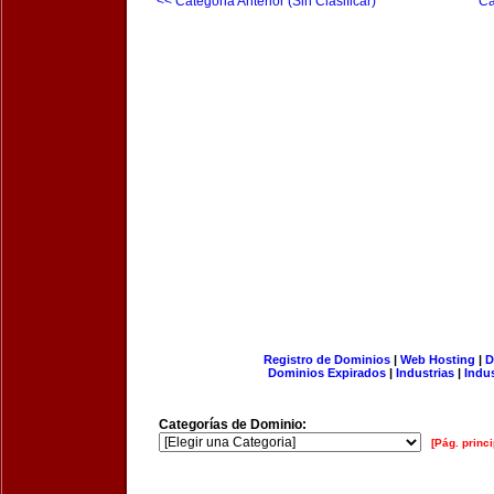
<< Categoria Anterior (Sin Clasificar)
Ca
Registro de Dominios
|
Web Hosting
|
D
Dominios Expirados
|
Industrias
|
Indu
Categorías de Dominio:
[Pág. princi