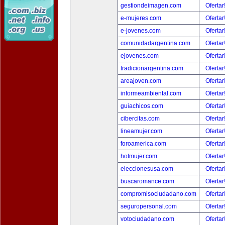
gestiondeimagen.com
Ofertar
e-mujeres.com
Ofertar
e-jovenes.com
Ofertar
comunidadargentina.com
Ofertar
ejovenes.com
Ofertar
tradicionargentina.com
Ofertar
areajoven.com
Ofertar
informeambiental.com
Ofertar
guiachicos.com
Ofertar
cibercitas.com
Ofertar
lineamujer.com
Ofertar
foroamerica.com
Ofertar
hotmujer.com
Ofertar
eleccionesusa.com
Ofertar
buscaromance.com
Ofertar
compromisociudadano.com
Ofertar
seguropersonal.com
Ofertar
votociudadano.com
Ofertar