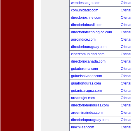
webdescarga.com
Oferta
comunidadit.com
Oferta
directoriochile.com
Oferta
directoriobrasil.com
Oferta
directoriotecnologico.com
Oferta
agroindice.com
Oferta
directoriouruguay.com
Oferta
cibercomunidad.com
Oferta
directoriocanada.com
Oferta
guiaderenta.com
Oferta
guiaelsalvador.com
Oferta
guiahonduras.com
Oferta
guianicaragua.com
Oferta
areamujer.com
Oferta
directoriohonduras.com
Oferta
argentinaindex.com
Oferta
directorioparaguay.com
Oferta
mochilear.com
Oferta