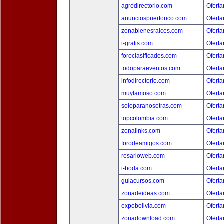
agrodirectorio.com
Oferta
anunciospuertorico.com
Oferta
zonabienesraices.com
Oferta
i-gratis.com
Oferta
foroclasificados.com
Oferta
todoparaeventos.com
Oferta
infodirectorio.com
Oferta
muyfamoso.com
Oferta
soloparanosotras.com
Oferta
topcolombia.com
Oferta
zonalinks.com
Oferta
forodeamigos.com
Oferta
rosarioweb.com
Oferta
i-boda.com
Oferta
guiacursos.com
Oferta
zonadeideas.com
Oferta
expobolivia.com
Oferta
zonadownload.com
Oferta