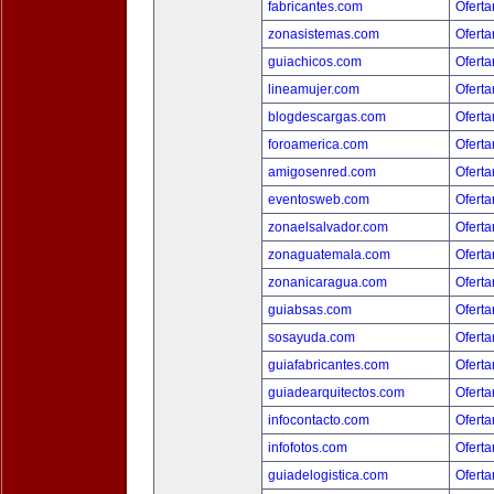
fabricantes.com
Oferta
zonasistemas.com
Oferta
guiachicos.com
Oferta
lineamujer.com
Oferta
blogdescargas.com
Oferta
foroamerica.com
Oferta
amigosenred.com
Oferta
eventosweb.com
Oferta
zonaelsalvador.com
Oferta
zonaguatemala.com
Oferta
zonanicaragua.com
Oferta
guiabsas.com
Oferta
sosayuda.com
Oferta
guiafabricantes.com
Oferta
guiadearquitectos.com
Oferta
infocontacto.com
Oferta
infofotos.com
Oferta
guiadelogistica.com
Oferta