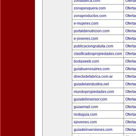
zonatuerca.com
Oferta
zonapesquera.com
Oferta
zonaproductos.com
Oferta
e-mujeres.com
Oferta
portaldenutricion.com
Oferta
e-jovenes.com
Oferta
publicaciongratuita.com
Oferta
clasificadospropiedades.com
Oferta
bodasweb.com
Oferta
guiabuenosaires.com
Oferta
directodefabrica.com.ar
Oferta
guiadelaindustria.net
Oferta
mundopropiedades.com
Oferta
guiadelinversor.com
Oferta
guiaemail.com
Oferta
restoguia.com
Oferta
ejovenes.com
Oferta
guiadeinversiones.com
Oferta