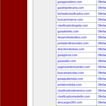
guiaganadera.com
Oferta
guiahipotecaria.com
Oferta
bolsadeclasificados.com
Oferta
buscaromance.com
Oferta
clasificadosbogota.com
Oferta
guiadelinks.com
Oferta
desarrollodesitios.com
Oferta
portalprofesionales.com
Oferta
directoriobolivia.com
Oferta
guiagrecia.com
Oferta
guiaradio.com
Oferta
paginasinteresantes.com
Oferta
buscamascotas.com
Oferta
guiaguatemala.com
Oferta
portalcordoba.com
Oferta
clasificadosdemexico.com
Oferta
clasificadosmedellin.com
Oferta
descargas365.com
Oferta