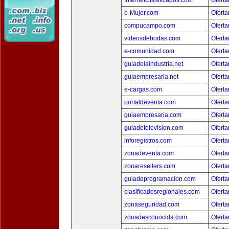
InternetClasificados.com
Oferta
e-Mujer.com
Oferta
compucampo.com
Oferta
videosdebodas.com
Oferta
e-comunidad.com
Oferta
guiadelaindustria.net
Oferta
guiaempresaria.net
Oferta
e-cargas.com
Oferta
portaldeventa.com
Oferta
guiaempresaria.com
Oferta
guiadetelevision.com
Oferta
inforegistros.com
Oferta
zonadeventa.com
Oferta
zonaresellers.com
Oferta
guiadeprogramacion.com
Oferta
clasificadosregionales.com
Oferta
zonaseguridad.com
Oferta
zonadesconocida.com
Oferta