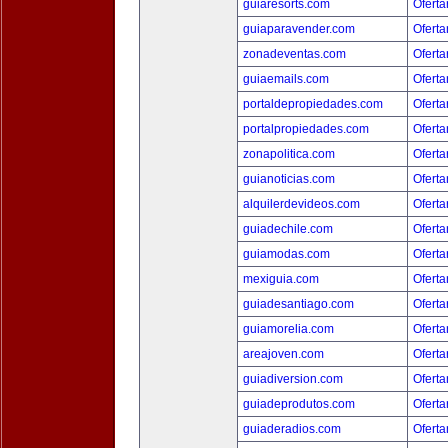
guiaresorts.com
Oferta
guiaparavender.com
Oferta
zonadeventas.com
Oferta
guiaemails.com
Oferta
portaldepropiedades.com
Oferta
portalpropiedades.com
Oferta
zonapolitica.com
Oferta
guianoticias.com
Oferta
alquilerdevideos.com
Oferta
guiadechile.com
Oferta
guiamodas.com
Oferta
mexiguia.com
Oferta
guiadesantiago.com
Oferta
guiamorelia.com
Oferta
areajoven.com
Oferta
guiadiversion.com
Oferta
guiadeprodutos.com
Oferta
guiaderadios.com
Oferta